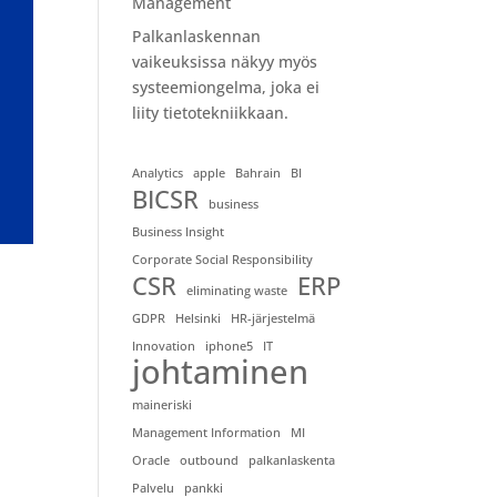
Management
Palkanlaskennan
vaikeuksissa näkyy myös
systeemiongelma, joka ei
liity tietotekniikkaan.
Analytics
apple
Bahrain
BI
BICSR
business
Business Insight
Corporate Social Responsibility
CSR
ERP
eliminating waste
GDPR
Helsinki
HR-järjestelmä
Innovation
iphone5
IT
johtaminen
maineriski
Management Information
MI
Oracle
outbound
palkanlaskenta
Palvelu
pankki