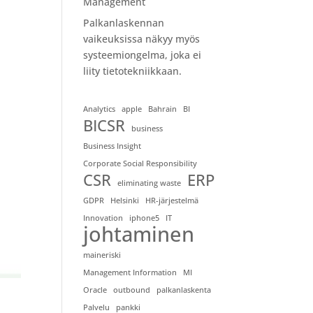
Management
Palkanlaskennan
vaikeuksissa näkyy myös
systeemiongelma, joka ei
liity tietotekniikkaan.
Analytics
apple
Bahrain
BI
BICSR
business
Business Insight
Corporate Social Responsibility
CSR
ERP
eliminating waste
GDPR
Helsinki
HR-järjestelmä
Innovation
iphone5
IT
johtaminen
maineriski
Management Information
MI
Oracle
outbound
palkanlaskenta
Palvelu
pankki