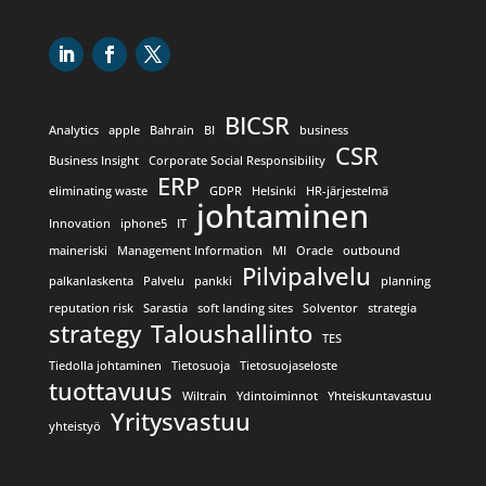
BICSR
Analytics
apple
Bahrain
BI
business
CSR
Business Insight
Corporate Social Responsibility
ERP
eliminating waste
GDPR
Helsinki
HR-järjestelmä
johtaminen
Innovation
iphone5
IT
maineriski
Management Information
MI
Oracle
outbound
Pilvipalvelu
palkanlaskenta
Palvelu
pankki
planning
reputation risk
Sarastia
soft landing sites
Solventor
strategia
strategy
Taloushallinto
TES
Tiedolla johtaminen
Tietosuoja
Tietosuojaseloste
tuottavuus
Wiltrain
Ydintoiminnot
Yhteiskuntavastuu
Yritysvastuu
yhteistyö