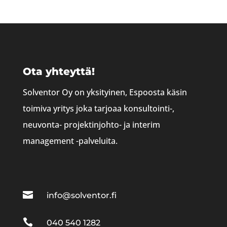
Ota yhteyttä!
Solventor Oy on yksityinen, Espoosta käsin
toimiva yritys joka tarjoaa konsultointi-,
neuvonta- projektinjohto- ja interim
management -palveluita.

info@solventor.fi

040 540 1282